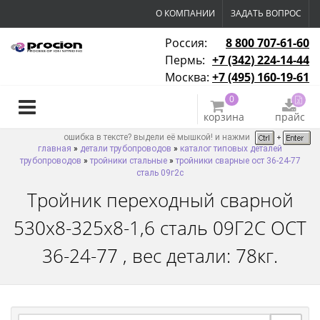
О КОМПАНИИ
ЗАДАТЬ ВОПРОС
Россия:
8 800 707-61-60
Пермь:
+7 (342) 224-14-44
Москва:
+7 (495) 160-19-61
0
корзина
прайс
ошибка в тексте? выдели её мышкой! и нажми
главная
»
детали трубопроводов
»
каталог типовых деталей
трубопроводов
»
тройники стальные
»
тройники сварные ост 36-24-77
сталь 09г2с
Тройник переходный сварной
530х8-325х8-1,6 сталь 09Г2С ОСТ
36-24-77 , вес детали: 78кг.