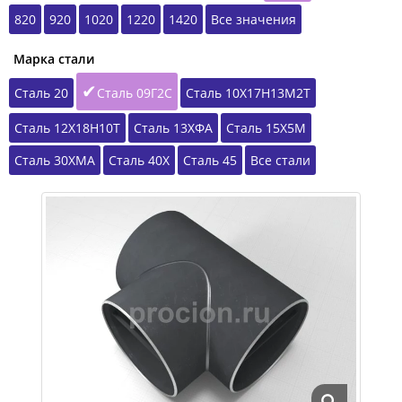
820
920
1020
1220
1420
Все значения
Марка стали
Сталь 20
Сталь 09Г2С
Сталь 10Х17Н13М2Т
Сталь 12Х18Н10Т
Сталь 13ХФА
Сталь 15Х5М
Сталь 30ХМА
Сталь 40Х
Сталь 45
Все стали