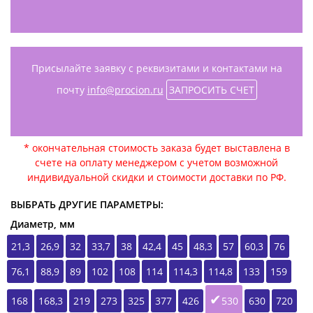
Присылайте заявку с реквизитами и контактами на
почту
info@procion.ru
ЗАПРОСИТЬ СЧЕТ
* окончательная стоимость заказа будет выставлена в
счете на оплату менеджером с учетом возможной
индивидуальной скидки и стоимости доставки по РФ.
ВЫБРАТЬ ДРУГИЕ ПАРАМЕТРЫ:
Диаметр, мм
21,3
26,9
32
33,7
38
42,4
45
48,3
57
60,3
76
76,1
88,9
89
102
108
114
114,3
114,8
133
159
168
168,3
219
273
325
377
426
530
630
720