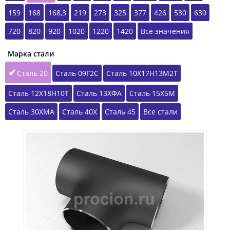
159
168
168,3
219
273
325
377
426
530
630
720
820
920
1020
1220
1420
Все значения
Марка стали
Сталь 20
Сталь 09Г2С
Сталь 10Х17Н13М2Т
Сталь 12Х18Н10Т
Сталь 13ХФА
Сталь 15Х5М
Сталь 30ХМА
Сталь 40Х
Сталь 45
Все стали