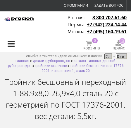
О КОМПАНИИ
ЗАДАТЬ ВОПРОС
Россия:
8 800 707-61-60
Пермь:
+7 (342) 224-14-44
Москва:
+7 (495) 160-19-61
0
корзина
прайс
ошибка в тексте? выдели её мышкой! и нажми
главная
»
детали трубопроводов
»
каталог типовых деталей
трубопроводов
»
тройники стальные
»
тройники бесшовные гост 17376-
2001, исполнение 1, сталь 20
Тройник бесшовный переходный
1-88,9х8,0-26,9х4,0 сталь 20 с
геометрией по ГОСТ 17376-2001,
вес детали: 5,5кг.