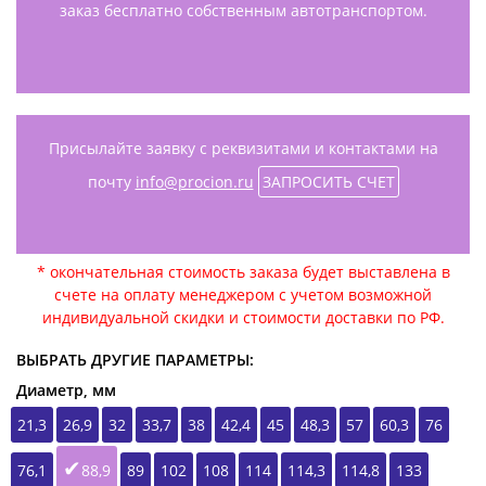
заказ бесплатно собственным автотранспортом.
Присылайте заявку с реквизитами и контактами на
почту
info@procion.ru
ЗАПРОСИТЬ СЧЕТ
* окончательная стоимость заказа будет выставлена в
счете на оплату менеджером с учетом возможной
индивидуальной скидки и стоимости доставки по РФ.
ВЫБРАТЬ ДРУГИЕ ПАРАМЕТРЫ:
Диаметр, мм
21,3
26,9
32
33,7
38
42,4
45
48,3
57
60,3
76
76,1
88,9
89
102
108
114
114,3
114,8
133