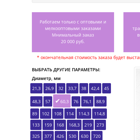
Работаем только с оптовыми и
мелкооптовыми заказами
тр
Мнимальный заказ
в
20 000 руб.
* окончательная стоимость заказа будет выст
ВЫБРАТЬ ДРУГИЕ ПАРАМЕТРЫ:
Диаметр, мм
21,3
26,9
32
33,7
38
42,4
45
48,3
57
60,3
76
76,1
88,9
89
102
108
114
114,3
114,8
133
159
168
168,3
219
273
325
377
426
530
630
720