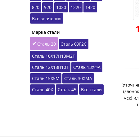
820
920
1020
1220
1420
Все значения
Марка стали
Сталь 20
Сталь 09Г2С
Сталь 10Х17Н13М2Т
Сталь 12Х18Н10Т
Сталь 13ХФА
Сталь 15Х5М
Сталь 30ХМА
Уточняй
Сталь 40Х
Сталь 45
Все стали
(звонок
мск) и
т