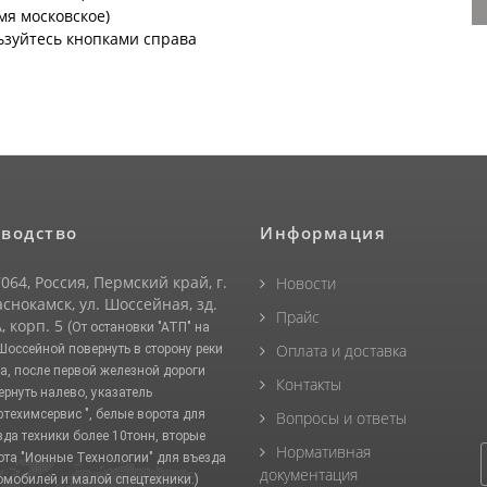
емя московское)
ьзуйтесь кнопками справа
водство
Информация
064, Россия, Пермский край, г.
Новости
снокамск, ул. Шоссейная, зд.
Прайс
, корп. 5
(От остановки "АТП" на
Оплата и доставка
 Шоссейной повернуть в сторону реки
а, после первой железной дороги
Контакты
ернуть налево, указатель
фтехимсервис ", белые ворота для
Вопросы и ответы
зда техники более 10тонн, вторые
Нормативная
ота "Ионные Технологии" для въезда
документация
омобилей и малой спецтехники.)