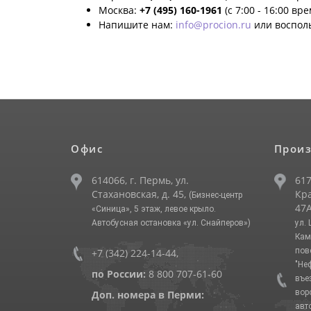
Москва:
+7 (495) 160-1961
(с 7:00 - 16:00 вр
Напишите нам:
info@procion.ru
или воспол
Офис
Произ
614066, г. Пермь, ул.
617
Стахановская, д. 45,
Кра
(Бизнес-центр
47А
«Синица», 5 этаж, левое крыло.
Автобусная остановка «ул. Снайперов»)
ул.
Кам
пов
+7 (342) 224-14-44
,
"Не
по России:
8 800 707-61-60
въе
вор
Доп. номера в Перми:
авт