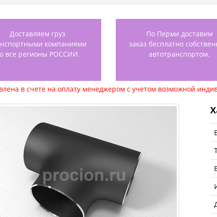
Доставляем груз
По Перми доставим
анспортными компаниями
заказ бесплатно собстве
о все регионы РОССИИ.
автотранспортом.
авлена в счете на оплату менеджером с учетом возможной индив
Х