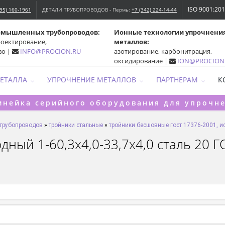
ISO 9001:20
495) 160-1961
ДЕТАЛИ ТРУБОПРОВОДОВ - Пермь:
+7 (342) 224-14-44
омышленных трубопроводов:
Ионные технологии упрочнени
роектирование,
металлов:
во |
INFO@PROCION.RU
азотирование, карбонитрация,
оксидирование |
ION@PROCION
МЕТАЛЛА
УПРОЧНЕНИЕ МЕТАЛЛОВ
ПАРТНЕРАМ
К
инейка серийного оборудования для упрочн
 трубопроводов
»
тройники стальные
»
тройники бесшовные гост 17376-2001, ис
ый 1-60,3х4,0-33,7х4,0 сталь 20 ГО