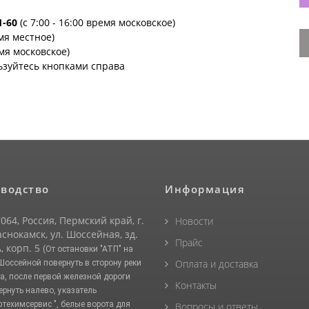
1-60
(с 7:00 - 16:00 время московское)
емя местное)
емя московское)
ьзуйтесь кнопками справа
водство
Информация
064, Россия, Пермский край, г.
Новости
снокамск, ул. Шоссейная, зд.
Прайс
, корп. 5
(От остановки "АТП" на
Оплата и доставка
 Шоссейной повернуть в сторону реки
а, после первой железной дороги
Контакты
ернуть налево, указатель
фтехимсервис ", белые ворота для
Вопросы и ответы