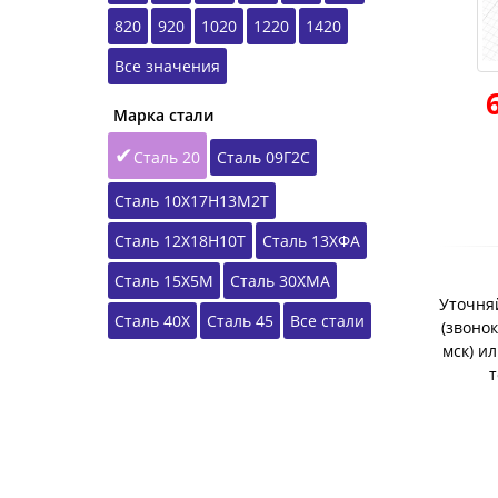
820
920
1020
1220
1420
Все значения
Марка стали
Сталь 20
Сталь 09Г2С
Сталь 10Х17Н13М2Т
Сталь 12Х18Н10Т
Сталь 13ХФА
Сталь 15Х5М
Сталь 30ХМА
Уточняй
Сталь 40Х
Сталь 45
Все стали
(звонок
мск) и
т