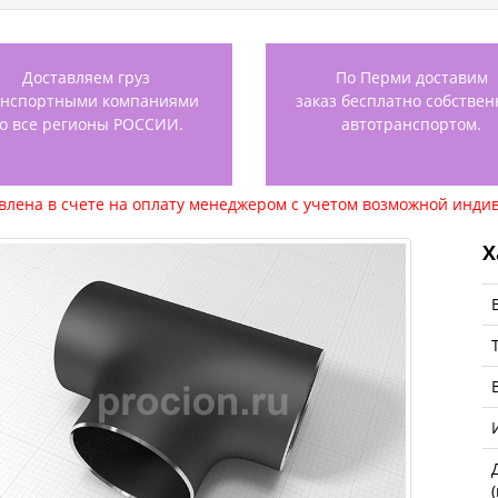
Доставляем груз
По Перми доставим
анспортными компаниями
заказ бесплатно собстве
о все регионы РОССИИ.
автотранспортом.
авлена в счете на оплату менеджером с учетом возможной индив
Х