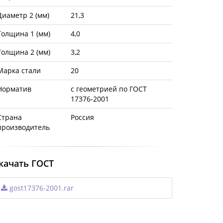
Диаметр 2 (мм)
21,3
Толщина 1 (мм)
4,0
Толщина 2 (мм)
3,2
Марка стали
20
Норматив
с геометрией по ГОСТ
17376-2001
Страна
Россия
производитель
качать ГОСТ
gost17376-2001.rar