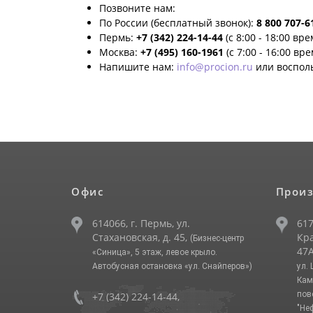
Позвоните нам:
По России (бесплатный звонок):
8 800 707-6
Пермь:
+7 (342) 224-14-44
(с 8:00 - 18:00 вр
Москва:
+7 (495) 160-1961
(с 7:00 - 16:00 вр
Напишите нам:
info@procion.ru
или воспол
Офис
Произ
614066, г. Пермь, ул.
617
Стахановская, д. 45,
Кра
(Бизнес-центр
47А
«Синица», 5 этаж, левое крыло.
Автобусная остановка «ул. Снайперов»)
ул.
Кам
пов
+7 (342) 224-14-44
,
"Не