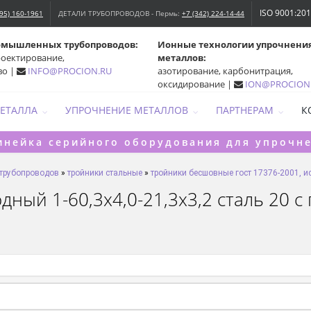
ISO 9001:20
495) 160-1961
ДЕТАЛИ ТРУБОПРОВОДОВ - Пермь:
+7 (342) 224-14-44
омышленных трубопроводов:
Ионные технологии упрочнени
роектирование,
металлов:
во |
INFO@PROCION.RU
азотирование, карбонитрация,
оксидирование |
ION@PROCION
МЕТАЛЛА
УПРОЧНЕНИЕ МЕТАЛЛОВ
ПАРТНЕРАМ
К
инейка серийного оборудования для упрочн
 трубопроводов
»
тройники стальные
»
тройники бесшовные гост 17376-2001, ис
ный 1-60,3х4,0-21,3х3,2 сталь 20 с