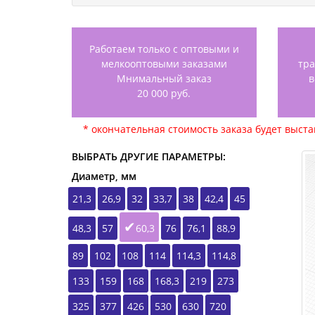
Работаем только с оптовыми и
мелкооптовыми заказами
тр
Мнимальный заказ
в
20 000 руб.
* окончательная стоимость заказа будет выст
ВЫБРАТЬ ДРУГИЕ ПАРАМЕТРЫ:
Диаметр, мм
21,3
26,9
32
33,7
38
42,4
45
48,3
57
60,3
76
76,1
88,9
89
102
108
114
114,3
114,8
133
159
168
168,3
219
273
325
377
426
530
630
720