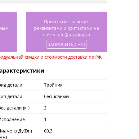
Присылайте заявку с
нным
реквизитами и контактами на
почту
info@procion.ru
ЗАПРОСИТЬ СЧЕТ
идуальной скидки и стоимости доставки по РФ.
арактеристики
Вид детали
Тройник
Тип детали
бесшовный
Вес детали (кг)
3
Исполнение
1
Диаметр Ду(Dn)
60,3
(мм)