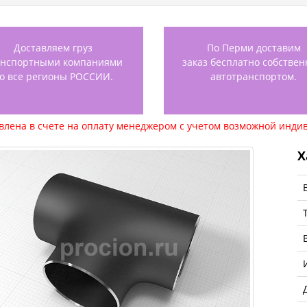
Доставляем груз
По Перми доставим
анспортными компаниями
заказ бесплатно собстве
о все регионы РОССИИ.
автотранспортом.
авлена в счете на оплату менеджером с учетом возможной индив
Х