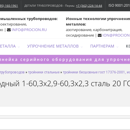
ISO 9001:20
495) 160-1961
ДЕТАЛИ ТРУБОПРОВОДОВ - Пермь:
+7 (342) 224-14-44
омышленных трубопроводов:
Ионные технологии упрочнени
роектирование,
металлов:
во |
INFO@PROCION.RU
азотирование, карбонитрация,
оксидирование |
ION@PROCION
МЕТАЛЛА
УПРОЧНЕНИЕ МЕТАЛЛОВ
ПАРТНЕРАМ
К
инейка серийного оборудования для упрочн
 трубопроводов
»
тройники стальные
»
тройники бесшовные гост 17376-2001, ис
ый 1-60,3х2,9-60,3х2,3 сталь 20 ГО