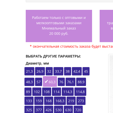
Работаем только с оптовыми и
мелкооптовыми заказами
тр
Мнимальный заказ
в
20 000 руб.
* окончательная стоимость заказа будет выст
ВЫБРАТЬ ДРУГИЕ ПАРАМЕТРЫ:
Диаметр, мм
21,3
26,9
32
33,7
38
42,4
45
48,3
57
60,3
76
76,1
88,9
89
102
108
114
114,3
114,8
133
159
168
168,3
219
273
325
377
426
530
630
720