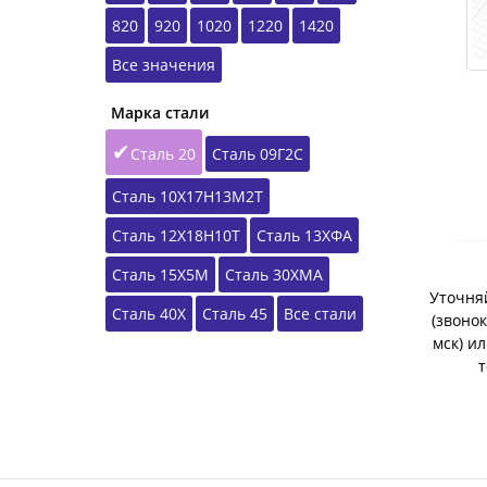
820
920
1020
1220
1420
Все значения
Марка стали
Сталь 20
Сталь 09Г2С
Сталь 10Х17Н13М2Т
Сталь 12Х18Н10Т
Сталь 13ХФА
Сталь 15Х5М
Сталь 30ХМА
Уточняй
Сталь 40Х
Сталь 45
Все стали
(звонок
мск) и
т