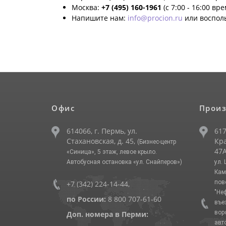
Москва:
+7 (495) 160-1961
(с 7:00 - 16:00 вр
Напишите нам:
info@procion.ru
или воспол
Офис
Произ
614066, г. Пермь, ул.
617
Стахановская, д. 45,
Кра
(Бизнес-центр
47А
«Синица», 5 этаж, левое крыло.
Автобусная остановка «ул. Снайперов»)
ул.
Кам
пов
+7 (342) 224-14-44
,
"Не
по России:
8 800 707-61-60
въе
вор
Доп. номера в Перми:
авт