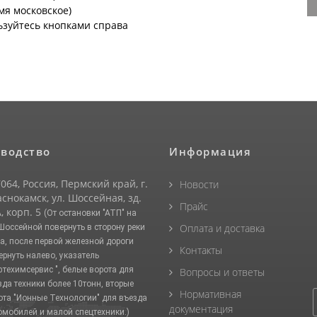
емя московское)
ьзуйтесь кнопками справа
водство
Информация
064, Россия, Пермский край, г.
Новости
снокамск, ул. Шоссейная, зд.
Прайс
, корп. 5
(От остановки "АТП" на
Оплата и доставка
 Шоссейной повернуть в сторону реки
а, после первой железной дороги
Контакты
ернуть налево, указатель
фтехимсервис ", белые ворота для
Вопросы и ответы
зда техники более 10тонн, вторые
Нормативная
ота "Ионные Технологии" для въезда
документация
омобилей и малой спецтехники.)