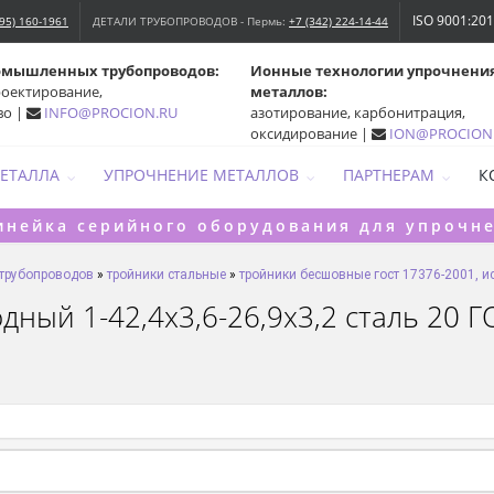
ISO 9001:20
495) 160-1961
ДЕТАЛИ ТРУБОПРОВОДОВ - Пермь:
+7 (342) 224-14-44
омышленных трубопроводов:
Ионные технологии упрочнени
роектирование,
металлов:
во |
INFO@PROCION.RU
азотирование, карбонитрация,
оксидирование |
ION@PROCION
МЕТАЛЛА
УПРОЧНЕНИЕ МЕТАЛЛОВ
ПАРТНЕРАМ
К
инейка серийного оборудования для упрочн
 трубопроводов
»
тройники стальные
»
тройники бесшовные гост 17376-2001, ис
ый 1-42,4х3,6-26,9х3,2 сталь 20 ГО