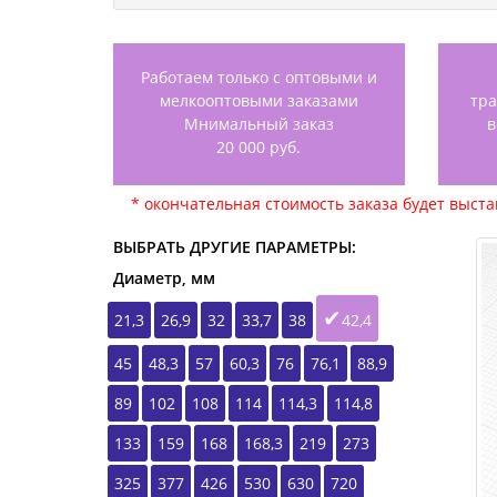
Работаем только с оптовыми и
мелкооптовыми заказами
тр
Мнимальный заказ
в
20 000 руб.
* окончательная стоимость заказа будет выст
ВЫБРАТЬ ДРУГИЕ ПАРАМЕТРЫ:
Диаметр, мм
21,3
26,9
32
33,7
38
42,4
45
48,3
57
60,3
76
76,1
88,9
89
102
108
114
114,3
114,8
133
159
168
168,3
219
273
325
377
426
530
630
720