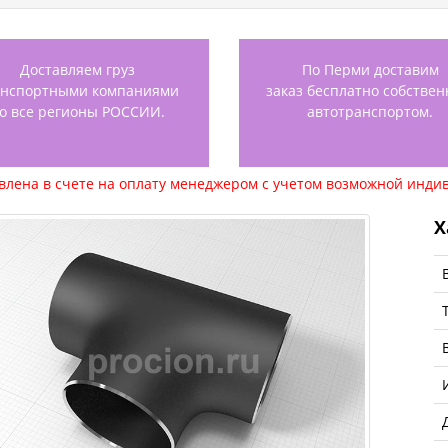
Доставляем груз
По Перми доставим
анспортными компаниями
заказ бесплатно собстве
о все регионы РОССИИ.
автотранспортом.
авлена в счете на оплату менеджером с учетом возможной индив
Х