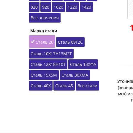
820
920
1020
1220
1420
Все значения
Марка стали
Сталь 20
Сталь 09Г2С
Сталь 10Х17Н13М2Т
Сталь 12Х18Н10Т
Сталь 13ХФА
Сталь 15Х5М
Сталь 30ХМА
Уточняй
Сталь 40Х
Сталь 45
Все стали
(звонок
мск) и
т