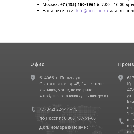
Москва:
+7 (495) 160-1961
(с 7:00 - 16:00 вр
Напишите нам:
info@procion.ru
или воспол
Офис
Произ
614066, г. Пермь, ул.
617
Стахановская, д. 45,
Кра
(Бизнес-центр
47А
«Синица», 5 этаж, левое крыло.
Автобусная остановка «ул. Снайперов»)
ул.
Кам
пов
+7 (342) 224-14-44
,
"Не
по России:
8 800 707-61-60
въе
вор
Доп. номера в Перми:
авт