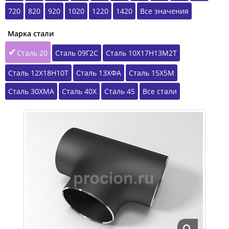
720
820
920
1020
1220
1420
Все значения
Марка стали
Сталь 20
Сталь 09Г2С
Сталь 10Х17Н13М2Т
Сталь 12Х18Н10Т
Сталь 13ХФА
Сталь 15Х5М
Сталь 30ХМА
Сталь 40Х
Сталь 45
Все стали