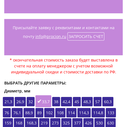
Присылайте заявку с реквизитами и контактами на
почту
info@procion.ru
ЗАПРОСИТЬ СЧЕТ
* окончательная стоимость заказа будет выставлена в
счете на оплату менеджером с учетом возможной
индивидуальной скидки и стоимости доставки по РФ.
ВЫБРАТЬ ДРУГИЕ ПАРАМЕТРЫ:
Диаметр, мм
21,3
26,9
32
33,7
38
42,4
45
48,3
57
60,3
76
76,1
88,9
89
102
108
114
114,3
114,8
133
159
168
168,3
219
273
325
377
426
530
630