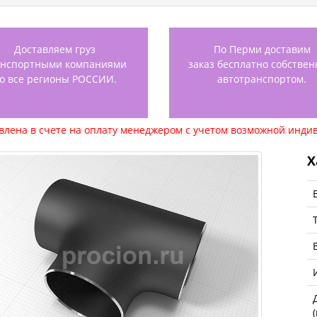
Доставляем груз
По Перми доставим
анспортными компаниями
заказ бесплатно собстве
о все регионы РОССИИ.
автотранспортом.
авлена в счете на оплату менеджером с учетом возможной индив
Х