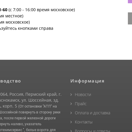
1-60
(с 7:00 - 16:00 время московское)
емя местное)
емя московское)
ьзуйтесь кнопками справа
водство
Информация
064, Россия, Пермский край, г.
Новости
снокамск, ул. Шоссейная, зд.
Прайс
, корп. 5
(От остановки "АТП" на
Оплата и доставка
 Шоссейной повернуть в сторону реки
а, после первой железной дороги
Контакты
ернуть налево, указатель
фтехимсервис ", белые ворота для
Вопросы и ответы