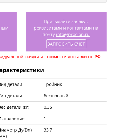
Присылайте заявку с
нным
реквизитами и контактами на
почту
info@procion.ru
ЗАПРОСИТЬ СЧЕТ
идуальной скидки и стоимости доставки по РФ.
арактеристики
Вид детали
Тройник
Тип детали
бесшовный
Вес детали (кг)
0,35
Исполнение
1
Диаметр Ду(Dn)
33,7
(мм)