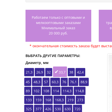
Работаем только с оптовыми и
мелкооптовыми заказами
тр
Мнимальный заказ
в
20 000 руб.
* окончательная стоимость заказа будет выст
ВЫБРАТЬ ДРУГИЕ ПАРАМЕТРЫ:
Диаметр, мм
21,3
26,9
32
33,7
38
42,4
45
48,3
57
60,3
76
76,1
88,9
89
102
108
114
114,3
114,8
133
159
168
168,3
219
273
325
377
426
530
630
720