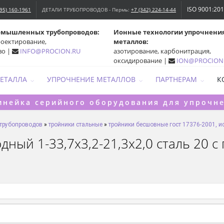
ISO 9001:20
495) 160-1961
ДЕТАЛИ ТРУБОПРОВОДОВ - Пермь:
+7 (342) 224-14-44
омышленных трубопроводов:
Ионные технологии упрочнени
роектирование,
металлов:
во |
INFO@PROCION.RU
азотирование, карбонитрация,
оксидирование |
ION@PROCION
МЕТАЛЛА
УПРОЧНЕНИЕ МЕТАЛЛОВ
ПАРТНЕРАМ
К
инейка серийного оборудования для упрочн
 трубопроводов
»
тройники стальные
»
тройники бесшовные гост 17376-2001, ис
ный 1-33,7х3,2-21,3х2,0 сталь 20 с