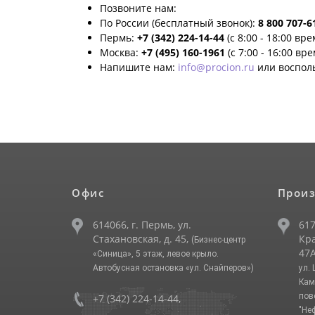
Позвоните нам:
По России (бесплатный звонок):
8 800 707-6
Пермь:
+7 (342) 224-14-44
(с 8:00 - 18:00 вр
Москва:
+7 (495) 160-1961
(с 7:00 - 16:00 вр
Напишите нам:
info@procion.ru
или воспол
Офис
Произ
614066, г. Пермь, ул.
617
Стахановская, д. 45,
Кра
(Бизнес-центр
47А
«Синица», 5 этаж, левое крыло.
Автобусная остановка «ул. Снайперов»)
ул.
Кам
пов
+7 (342) 224-14-44
,
"Не