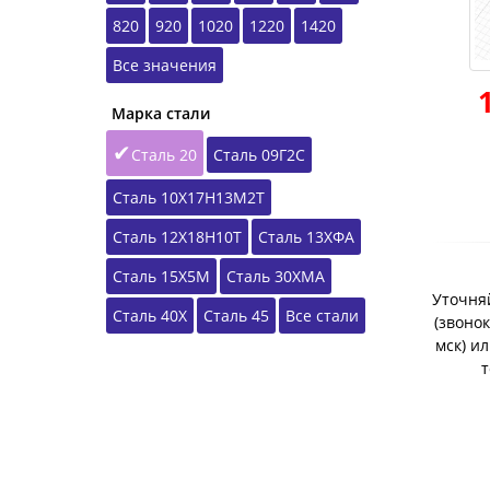
820
920
1020
1220
1420
Все значения
Марка стали
Сталь 20
Сталь 09Г2С
Сталь 10Х17Н13М2Т
Сталь 12Х18Н10Т
Сталь 13ХФА
Сталь 15Х5М
Сталь 30ХМА
Уточняй
Сталь 40Х
Сталь 45
Все стали
(звонок
мск) и
т