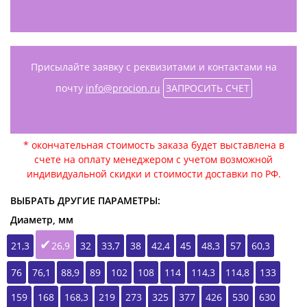
Присылайте заявку с реквизитами и контактами на
почту
info@procion.ru
ЗАПРОСИТЬ СЧЕТ
* окончательная стоимость заказа будет выставлена в
счете на оплату менеджером с учетом возможной
индивидуальной скидки и стоимости доставки по РФ.
ВЫБРАТЬ ДРУГИЕ ПАРАМЕТРЫ:
Диаметр, мм
21,3
26,9
32
33,7
38
42,4
45
48,3
57
60,3
76
76,1
88,9
89
102
108
114
114,3
114,8
133
159
168
168,3
219
273
325
377
426
530
630