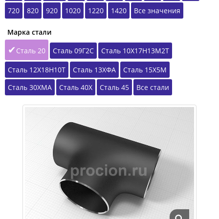
720
820
920
1020
1220
1420
Все значения
Марка стали
Сталь 20
Сталь 09Г2С
Сталь 10Х17Н13М2Т
Сталь 12Х18Н10Т
Сталь 13ХФА
Сталь 15Х5М
Сталь 30ХМА
Сталь 40Х
Сталь 45
Все стали