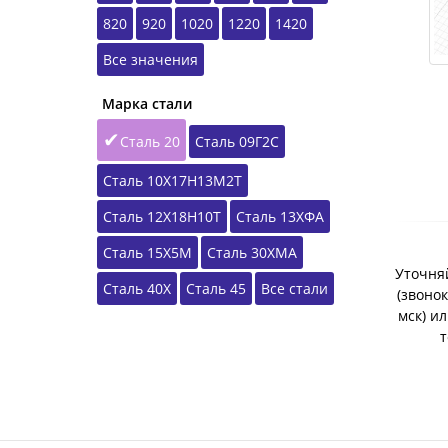
820
920
1020
1220
1420
Все значения
Марка стали
Сталь 20
Сталь 09Г2С
Сталь 10Х17Н13М2Т
Сталь 12Х18Н10Т
Сталь 13ХФА
Сталь 15Х5М
Сталь 30ХМА
Уточняй
Сталь 40Х
Сталь 45
Все стали
(звонок
мск) и
т