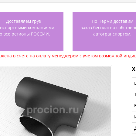
Доставляем груз
По Перми доставим
анспортными компаниями
заказ бесплатно собстве
о все регионы РОССИИ.
автотранспортом.
авлена в счете на оплату менеджером с учетом возможной индив
Х