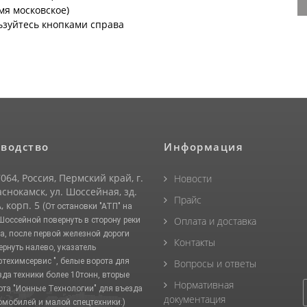
емя московское)
ьзуйтесь кнопками справа
водство
Информация
064, Россия, Пермский край, г.
Новости
снокамск, ул. Шоссейная, зд.
Прайс
, корп. 5
(От остановки "АТП" на
Оплата и доставка
 Шоссейной повернуть в сторону реки
а, после первой железной дороги
Контакты
ернуть налево, указатель
фтехимсервис ", белые ворота для
Вопросы и ответы
зда техники более 10тонн, вторые
Нормативная
ота "Ионные Технологии" для въезда
документация
омобилей и малой спецтехники.)