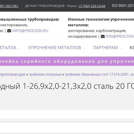
ISO 9001:20
495) 160-1961
ДЕТАЛИ ТРУБОПРОВОДОВ - Пермь:
+7 (342) 224-14-44
омышленных трубопроводов:
Ионные технологии упрочнени
роектирование,
металлов:
во |
INFO@PROCION.RU
азотирование, карбонитрация,
оксидирование |
ION@PROCION
МЕТАЛЛА
УПРОЧНЕНИЕ МЕТАЛЛОВ
ПАРТНЕРАМ
К
инейка серийного оборудования для упрочн
 трубопроводов
»
тройники стальные
»
тройники бесшовные гост 17376-2001, ис
ый 1-26,9х2,0-21,3х2,0 сталь 20 ГО