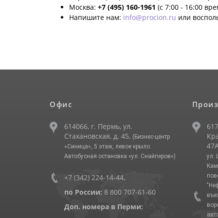
Москва:
+7 (495) 160-1961
(с 7:00 - 16:00 вр
Напишите нам:
info@procion.ru
или воспол
Офис
Произ
614066, г. Пермь, ул.
617
Стахановская, д. 45,
Кра
(Бизнес-центр
47А
«Синица», 5 этаж, левое крыло.
Автобусная остановка «ул. Снайперов»)
ул.
Кам
пов
+7 (342) 224-14-44
,
"Не
по России:
8 800 707-61-60
въе
вор
Доп. номера в Перми:
авт