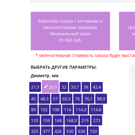
Работаем только с оптовыми и
мелкооптовыми заказами
тр
Мнимальный заказ
в
20 000 руб.
* окончательная стоимость заказа будет выст
ВЫБРАТЬ ДРУГИЕ ПАРАМЕТРЫ:
Диаметр, мм
21,3
26,9
32
33,7
38
42,4
45
48,3
57
60,3
76
76,1
88,9
89
102
108
114
114,3
114,8
133
159
168
168,3
219
273
325
377
426
530
630
720