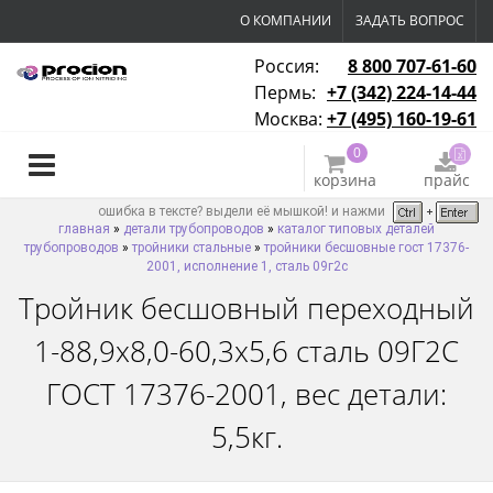
О КОМПАНИИ
ЗАДАТЬ ВОПРОС
Россия:
8 800 707-61-60
Пермь:
+7 (342) 224-14-44
Москва:
+7 (495) 160-19-61
0
корзина
прайс
ошибка в тексте? выдели её мышкой! и нажми
главная
»
детали трубопроводов
»
каталог типовых деталей
трубопроводов
»
тройники стальные
»
тройники бесшовные гост 17376-
2001, исполнение 1, сталь 09г2с
Тройник бесшовный переходный
1-88,9х8,0-60,3х5,6 сталь 09Г2С
ГОСТ 17376-2001, вес детали:
5,5кг.