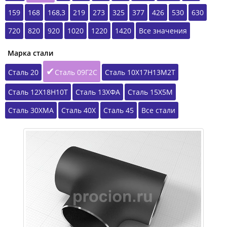
159
168
168,3
219
273
325
377
426
530
630
720
820
920
1020
1220
1420
Все значения
Марка стали
Сталь 20
Сталь 09Г2С
Сталь 10Х17Н13М2Т
Сталь 12Х18Н10Т
Сталь 13ХФА
Сталь 15Х5М
Сталь 30ХМА
Сталь 40Х
Сталь 45
Все стали