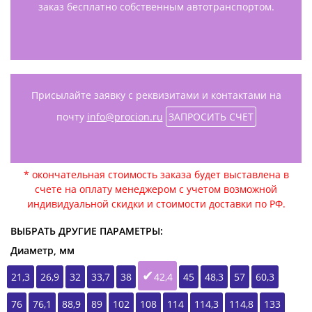
заказ бесплатно собственным автотранспортом.
Присылайте заявку с реквизитами и контактами на
почту
info@procion.ru
ЗАПРОСИТЬ СЧЕТ
* окончательная стоимость заказа будет выставлена в
счете на оплату менеджером с учетом возможной
индивидуальной скидки и стоимости доставки по РФ.
ВЫБРАТЬ ДРУГИЕ ПАРАМЕТРЫ:
Диаметр, мм
21,3
26,9
32
33,7
38
42,4
45
48,3
57
60,3
76
76,1
88,9
89
102
108
114
114,3
114,8
133