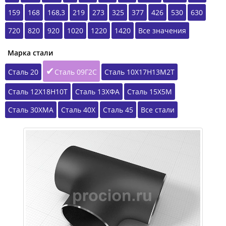
159
168
168,3
219
273
325
377
426
530
630
720
820
920
1020
1220
1420
Все значения
Марка стали
Сталь 20
Сталь 09Г2С
Сталь 10Х17Н13М2Т
Сталь 12Х18Н10Т
Сталь 13ХФА
Сталь 15Х5М
Сталь 30ХМА
Сталь 40Х
Сталь 45
Все стали