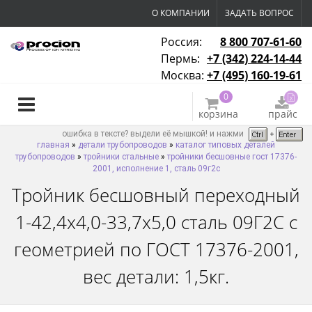
О КОМПАНИИ
ЗАДАТЬ ВОПРОС
Россия:
8 800 707-61-60
Пермь:
+7 (342) 224-14-44
Москва:
+7 (495) 160-19-61
0
корзина
прайс
ошибка в тексте? выдели её мышкой! и нажми
главная
»
детали трубопроводов
»
каталог типовых деталей
трубопроводов
»
тройники стальные
»
тройники бесшовные гост 17376-
2001, исполнение 1, сталь 09г2с
Тройник бесшовный переходный
1-42,4х4,0-33,7х5,0 сталь 09Г2С с
геометрией по ГОСТ 17376-2001,
вес детали: 1,5кг.