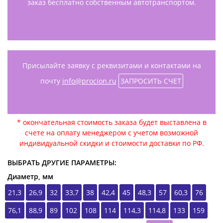
заказ бесплатно собственным автотранспортом.
Присылайте заявку с реквизитами и контактами на
почту
info@procion.ru
ЗАПРОСИТЬ СЧЕТ
* окончательная стоимость заказа будет выставлена в
счете на оплату менеджером с учетом возможной
индивидуальной скидки и стоимости доставки по РФ.
ВЫБРАТЬ ДРУГИЕ ПАРАМЕТРЫ:
Диаметр, мм
21,3
26,9
32
33,7
38
42,4
45
48,3
57
60,3
76
76,1
88,9
89
102
108
114
114,3
114,8
133
159