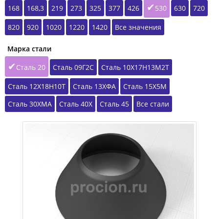
168
168,3
219
273
325
377
426
530
630
720
820
920
1020
1220
1420
Все значения
Марка стали
Сталь 20
Сталь 09Г2С
Сталь 10Х17Н13М2Т
Сталь 12Х18Н10Т
Сталь 13ХФА
Сталь 15Х5М
Сталь 30ХМА
Сталь 40Х
Сталь 45
Все стали