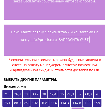
заказ бесплатно собственным автотранспортом.
Присылайте заявку с реквизитами и контактами на
почту
info@procion.ru
ЗАПРОСИТЬ СЧЕТ
* окончательная стоимость заказа будет выставлена в
счете на оплату менеджером с учетом возможной
индивидуальной скидки и стоимости доставки по РФ.
ВЫБРАТЬ ДРУГИЕ ПАРАМЕТРЫ:
Диаметр, мм
21,3
26,9
32
33,7
38
42,4
45
48,3
57
60,3
76
76,1
88,9
89
102
108
114
114,3
114,8
133
159