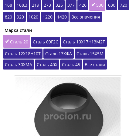
168
168,3
219
273
325
377
426
530
630
720
820
920
1020
1220
1420
Все значения
Марка стали
Сталь 20
Сталь 09Г2С
Сталь 10Х17Н13М2Т
Сталь 12Х18Н10Т
Сталь 13ХФА
Сталь 15Х5М
Сталь 30ХМА
Сталь 40Х
Сталь 45
Все стали