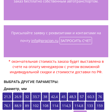
заказ бесплатно собственным автотранспортом.
Присылайте заявку с реквизитами и контактами на
почту
info@procion.ru
ЗАПРОСИТЬ СЧЕТ
* окончательная стоимость заказа будет выставлена в
счете на оплату менеджером с учетом возможной
индивидуальной скидки и стоимости доставки по РФ.
ВЫБРАТЬ ДРУГИЕ ПАРАМЕТРЫ:
Диаметр, мм
21,3
26,9
32
33,7
38
42,4
45
48,3
57
60,3
76
76,1
88,9
89
102
108
114
114,3
114,8
133
159