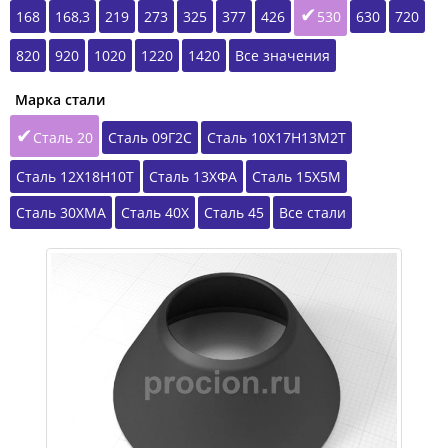
168
168,3
219
273
325
377
426
530
630
720
820
920
1020
1220
1420
Все значения
Марка стали
Сталь 20
Сталь 09Г2С
Сталь 10Х17Н13М2Т
Сталь 12Х18Н10Т
Сталь 13ХФА
Сталь 15Х5М
Сталь 30ХМА
Сталь 40Х
Сталь 45
Все стали