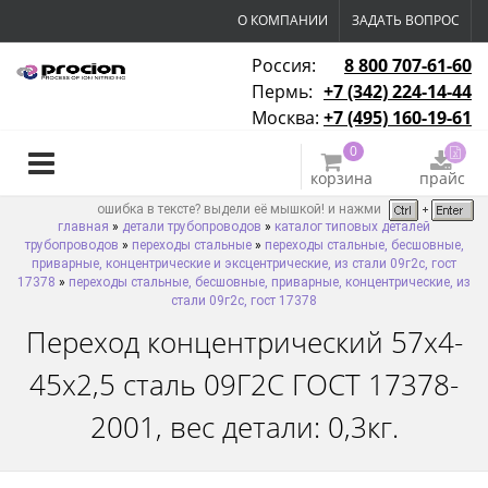
О КОМПАНИИ
ЗАДАТЬ ВОПРОС
Россия:
8 800 707-61-60
Пермь:
+7 (342) 224-14-44
Москва:
+7 (495) 160-19-61
0
корзина
прайс
ошибка в тексте? выдели её мышкой! и нажми
главная
»
детали трубопроводов
»
каталог типовых деталей
трубопроводов
»
переходы стальные
»
переходы стальные, бесшовные,
приварные, концентрические и эксцентрические, из стали 09г2с, гост
17378
»
переходы стальные, бесшовные, приварные, концентрические, из
стали 09г2с, гост 17378
Переход концентрический 57х4-
45х2,5 сталь 09Г2С ГОСТ 17378-
2001, вес детали: 0,3кг.