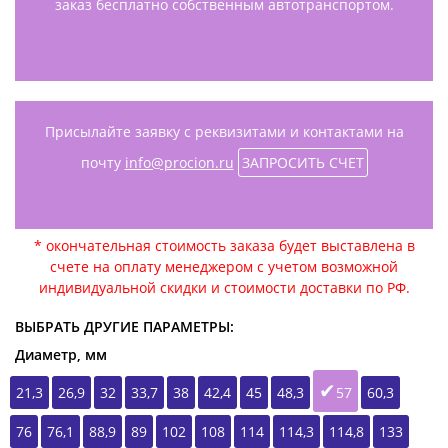
заказ бесплатно собственным автотранспортом.
Присылайте заявку с реквизитами и контактами на
почту
info@procion.ru
ЗАПРОСИТЬ СЧЕТ
* окончательная стоимость заказа будет выставлена в
счете на оплату менеджером с учетом возможной
индивидуальной скидки и стоимости доставки по РФ.
ВЫБРАТЬ ДРУГИЕ ПАРАМЕТРЫ:
Диаметр, мм
21,3
26,9
32
33,7
38
42,4
45
48,3
57
60,3
76
76,1
88,9
89
102
108
114
114,3
114,8
133