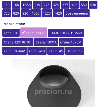
159
168
168,3
219
273
325
377
426
530
630
720
820
920
1020
1220
1420
Все значения
Марка стали
Сталь 20
Сталь 09Г2С
Сталь 10Х17Н13М2Т
Сталь 12Х18Н10Т
Сталь 13ХФА
Сталь 15Х5М
Сталь 30ХМА
Сталь 40Х
Сталь 45
Все стали