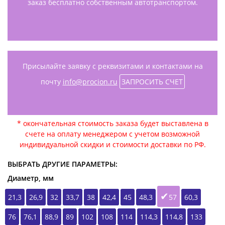
заказ бесплатно собственным автотранспортом.
Присылайте заявку с реквизитами и контактами на
почту
info@procion.ru
ЗАПРОСИТЬ СЧЕТ
* окончательная стоимость заказа будет выставлена в
счете на оплату менеджером с учетом возможной
индивидуальной скидки и стоимости доставки по РФ.
ВЫБРАТЬ ДРУГИЕ ПАРАМЕТРЫ:
Диаметр, мм
21,3
26,9
32
33,7
38
42,4
45
48,3
57
60,3
76
76,1
88,9
89
102
108
114
114,3
114,8
133