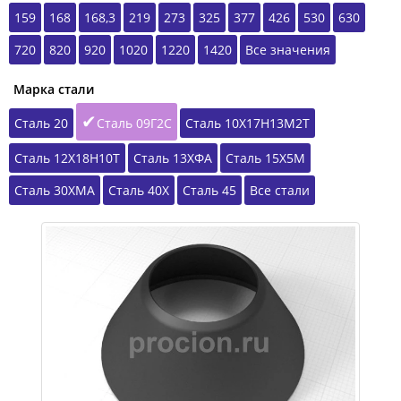
159
168
168,3
219
273
325
377
426
530
630
720
820
920
1020
1220
1420
Все значения
Марка стали
Сталь 20
Сталь 09Г2С
Сталь 10Х17Н13М2Т
Сталь 12Х18Н10Т
Сталь 13ХФА
Сталь 15Х5М
Сталь 30ХМА
Сталь 40Х
Сталь 45
Все стали