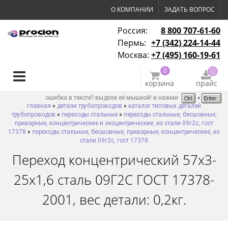
О КОМПАНИИ
ЗАДАТЬ ВОПРОС
Россия:
8 800 707-61-60
Пермь:
+7 (342) 224-14-44
Москва:
+7 (495) 160-19-61
0
корзина
прайс
ошибка в тексте? выдели её мышкой! и нажми
главная
»
детали трубопроводов
»
каталог типовых деталей
трубопроводов
»
переходы стальные
»
переходы стальные, бесшовные,
приварные, концентрические и эксцентрические, из стали 09г2с, гост
17378
»
переходы стальные, бесшовные, приварные, концентрические, из
стали 09г2с, гост 17378
Переход концентрический 57х3-
25х1,6 сталь 09Г2С ГОСТ 17378-
2001, вес детали: 0,2кг.