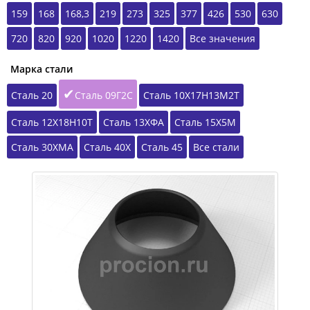
159
168
168,3
219
273
325
377
426
530
630
720
820
920
1020
1220
1420
Все значения
Марка стали
Сталь 20
Сталь 09Г2С
Сталь 10Х17Н13М2Т
Сталь 12Х18Н10Т
Сталь 13ХФА
Сталь 15Х5М
Сталь 30ХМА
Сталь 40Х
Сталь 45
Все стали