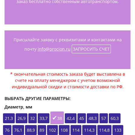
заказ бесплатно собственным автотранспортом.
Присылайте заявку с реквизитами и контактами на
почту
info@procion.ru
ЗАПРОСИТЬ СЧЕТ
* окончательная стоимость заказа будет выставлена в
счете на оплату менеджером с учетом возможной
индивидуальной скидки и стоимости доставки по РФ.
ВЫБРАТЬ ДРУГИЕ ПАРАМЕТРЫ:
Диаметр, мм
21,3
26,9
32
33,7
38
42,4
45
48,3
57
60,3
76
76,1
88,9
89
102
108
114
114,3
114,8
133