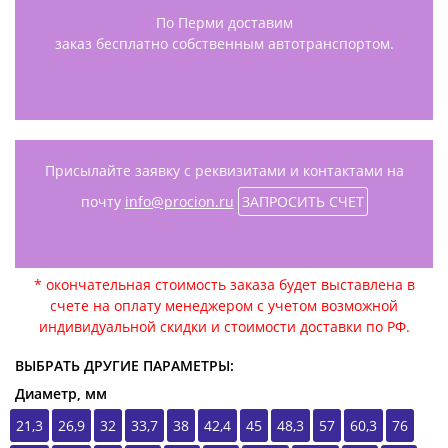
По Перми доставим
заказ бесплатно собственным автотранспортом.
Присылайте заявку с реквизитами и контактами на
почту
info@procion.ru
ЗАПРОСИТЬ СЧЕТ
* окончательная стоимость заказа будет выставлена в
счете на оплату менеджером с учетом возможной
индивидуальной скидки и стоимости доставки по РФ.
ВЫБРАТЬ ДРУГИЕ ПАРАМЕТРЫ:
Диаметр, мм
21,3
26,9
32
33,7
38
42,4
45
48,3
57
60,3
76