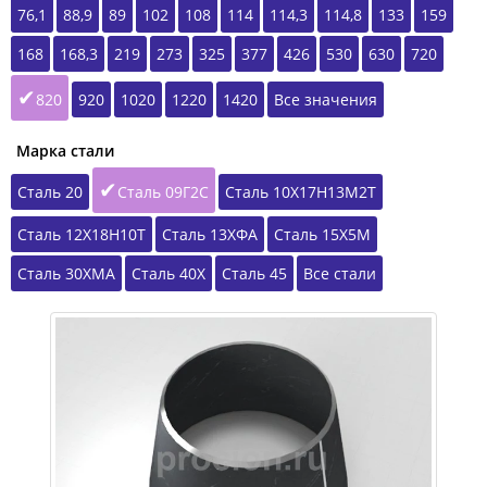
76,1
88,9
89
102
108
114
114,3
114,8
133
159
168
168,3
219
273
325
377
426
530
630
720
820
920
1020
1220
1420
Все значения
Марка стали
Сталь 20
Сталь 09Г2С
Сталь 10Х17Н13М2Т
Сталь 12Х18Н10Т
Сталь 13ХФА
Сталь 15Х5М
Сталь 30ХМА
Сталь 40Х
Сталь 45
Все стали