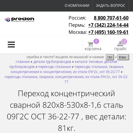
О КОМПАНИИ
ЗАДАТЬ ВОПРОС
Россия:
8 800 707-61-60
Пермь:
+7 (342) 224-14-44
Москва:
+7 (495) 160-19-61
0
корзина
прайс
ошибка в тексте? выдели её мышкой! и нажми
главная
»
детали трубопроводов
»
каталог типовых деталей
трубопроводов
»
переходы стальные
»
переходы стальные, сварные,
концентрические и эксцентрические, из стали 09г2с, ост 36-22-77
»
переходы стальные, сварные, концентрические, из стали 09г2с, ост 36-22-
77
Переход концентрический
сварной 820х8-530х8-1,6 сталь
09Г2С ОСТ 36-22-77 , вес детали:
81кг.