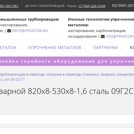
ISO 9001:20
495) 160-1961
ДЕТАЛИ ТРУБОПРОВОДОВ - Пермь:
+7 (342) 224-14-44
омышленных трубопроводов:
Ионные технологии упрочнени
роектирование,
металлов:
во |
INFO@PROCION.RU
азотирование, карбонитрация,
оксидирование |
ION@PROCION
МЕТАЛЛА
УПРОЧНЕНИЕ МЕТАЛЛОВ
ПАРТНЕРАМ
К
инейка серийного оборудования для упрочн
 трубопроводов
»
переходы стальные
»
переходы стальные, сварные, концентрич
с, ост 36-22-77
арной 820х8-530х8-1,6 сталь 09Г2С 