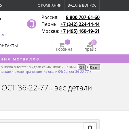
15
О КОМПАНИИ
ЗАДАТЬ ВОПРОС
Россия:
8 800 707-61-60
я
Пермь:
+7 (342) 224-14-44
Москва:
+7 (495) 160-19-61
.RU
0
ОНТАКТЫ
корзина
прайс
ения металлов
ошибка в тексте? выдели её мышкой! и нажми
еские и эксцентрические, из стали 09г2с, ост 36-22-77
»
ОСТ 36-22-77 , вес детали: