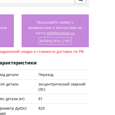
Присылайте заявку с
нным
реквизитами и контактами на
почту
info@procion.ru
ЗАПРОСИТЬ СЧЕТ
идуальной скидки и стоимости доставки по РФ.
арактеристики
Вид детали
Переход
Тип детали
эксцентрический сварной
(ЭС)
Вес детали (кг)
81
Диаметр Ду(Dn)
820
(мм)