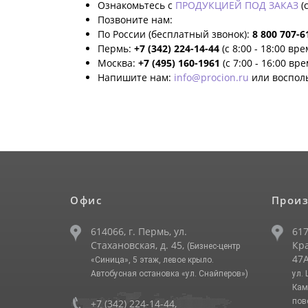
Ознакомьтесь с
ПРОДУКЦИЕЙ ПОД ЗАКАЗ
(
Позвоните нам:
По России (бесплатный звонок):
8 800 707-6
Пермь:
+7 (342) 224-14-44
(с 8:00 - 18:00 вр
Москва:
+7 (495) 160-1961
(с 7:00 - 16:00 вр
Напишите нам:
info@procion.ru
или воспол
Офис
Произ
614066, г. Пермь, ул.
617
Стахановская, д. 45,
Кра
(Бизнес-центр
47А
«Синица», 5 этаж, левое крыло.
Автобусная остановка «ул. Снайперов»)
ул.
Кам
пов
+7 (342) 224-14-44
,