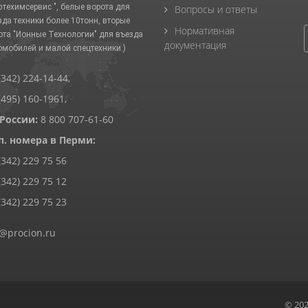
фтехимсервис ", белые ворота для
Вопросы и ответы
зда техники более 10тонн, вторые
Нормативная
ота "Ионные Технологии" для въезда
документация
омобилей и малой спецтехники.)
(342) 224-14-44
,
(495) 160-1961
,
 России:
8 800 707-61-60
п. номера в Перми:
(342) 229 75 56
(342) 229 75 12
(342) 229 75 23
@procion.ru
© 20