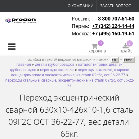
О КОМПАНИИ
ЗАДАТЬ ВОПРОС
Россия:
8 800 707-61-60
Пермь:
+7 (342) 224-14-44
Москва:
+7 (495) 160-19-61
0
корзина
прайс
ошибка в тексте? выдели её мышкой! и нажми
главная
»
детали трубопроводов
»
каталог типовых деталей
трубопроводов
»
переходы стальные
»
переходы стальные, сварные,
концентрические и эксцентрические, из стали 09г2с, ост 36-22-77
»
переходы стальные, сварные, эксцентрические, из стали 09г2с, ост 36-22-
77
Переход эксцентрический
сварной 630х10-426х10-1,6 сталь
09Г2С ОСТ 36-22-77, вес детали:
65кг.