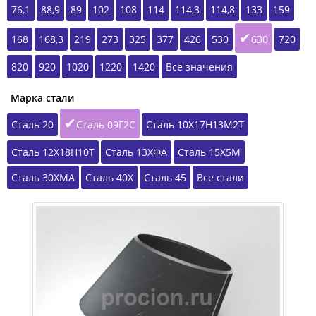
76,1
88,9
89
102
108
114
114,3
114,8
133
159
168
168,3
219
273
325
377
426
530
630
720
820
920
1020
1220
1420
Все значения
Марка стали
Сталь 20
Сталь 09Г2С
Сталь 10Х17Н13М2Т
Сталь 12Х18Н10Т
Сталь 13ХФА
Сталь 15Х5М
Сталь 30ХМА
Сталь 40Х
Сталь 45
Все стали