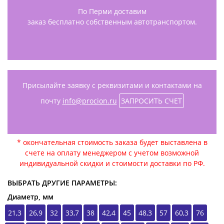
По Перми доставим
заказ бесплатно собственным автотранспортом.
Присылайте заявку с реквизитами и контактами на
почту
info@procion.ru
ЗАПРОСИТЬ СЧЕТ
* окончательная стоимость заказа будет выставлена в
счете на оплату менеджером с учетом возможной
индивидуальной скидки и стоимости доставки по РФ.
ВЫБРАТЬ ДРУГИЕ ПАРАМЕТРЫ:
Диаметр, мм
21,3
26,9
32
33,7
38
42,4
45
48,3
57
60,3
76