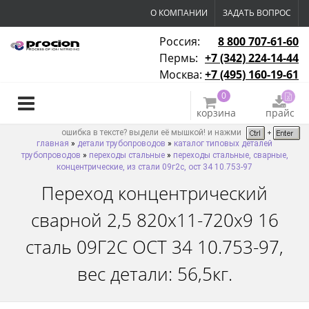
О КОМПАНИИ
ЗАДАТЬ ВОПРОС
Россия:
8 800 707-61-60
Пермь:
+7 (342) 224-14-44
Москва:
+7 (495) 160-19-61
0
корзина
прайс
ошибка в тексте? выдели её мышкой! и нажми
главная
»
детали трубопроводов
»
каталог типовых деталей
трубопроводов
»
переходы стальные
»
переходы стальные, сварные,
концентрические, из стали 09г2с, ост 34 10.753-97
Переход концентрический
сварной 2,5 820х11-720х9 16
сталь 09Г2С ОСТ 34 10.753-97,
вес детали: 56,5кг.