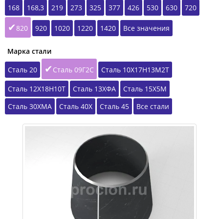
168
168,3
219
273
325
377
426
530
630
720
820
920
1020
1220
1420
Все значения
Марка стали
Сталь 20
Сталь 09Г2С
Сталь 10Х17Н13М2Т
Сталь 12Х18Н10Т
Сталь 13ХФА
Сталь 15Х5М
Сталь 30ХМА
Сталь 40Х
Сталь 45
Все стали