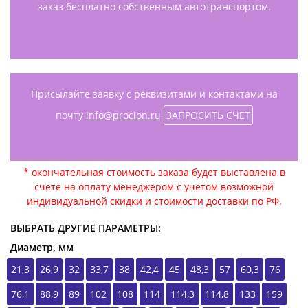
заказ бесплатно собственным автотранспортом.
Присылайте заявку с реквизитами и контактами на
почту
info@procion.ru
ЗАПРОСИТЬ СЧЕТ
* окончательная стоимость заказа будет выставлена в
счете на оплату менеджером с учетом возможной
индивидуальной скидки и стоимости доставки по РФ.
ВЫБРАТЬ ДРУГИЕ ПАРАМЕТРЫ:
Диаметр, мм
21,3
26,9
32
33,7
38
42,4
45
48,3
57
60,3
76
76,1
88,9
89
102
108
114
114,3
114,8
133
159