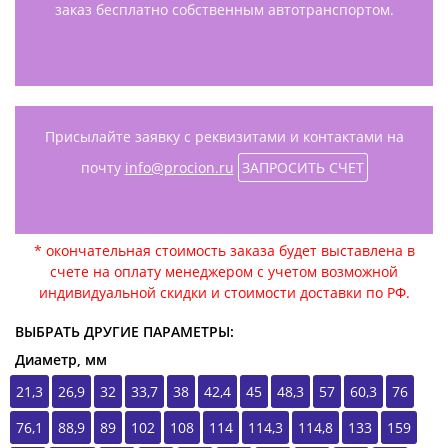
заказ бесплатно собственным автотранспортом.
Присылайте заявку с реквизитами и контактами на
почту
info@procion.ru
ЗАПРОСИТЬ СЧЕТ
* окончательная стоимость заказа будет выставлена в
счете на оплату менеджером с учетом возможной
индивидуальной скидки и стоимости доставки по РФ.
ВЫБРАТЬ ДРУГИЕ ПАРАМЕТРЫ:
Диаметр, мм
21,3
26,9
32
33,7
38
42,4
45
48,3
57
60,3
76
76,1
88,9
89
102
108
114
114,3
114,8
133
159