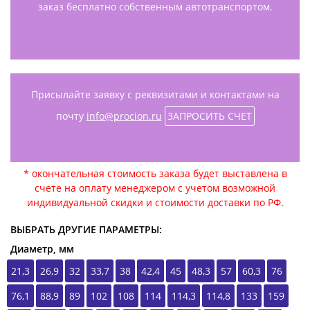
заказ бесплатно собственным автотранспортом.
Присылайте заявку с реквизитами и контактами на
почту
info@procion.ru
ЗАПРОСИТЬ СЧЕТ
* окончательная стоимость заказа будет выставлена в
счете на оплату менеджером с учетом возможной
индивидуальной скидки и стоимости доставки по РФ.
ВЫБРАТЬ ДРУГИЕ ПАРАМЕТРЫ:
Диаметр, мм
21,3
26,9
32
33,7
38
42,4
45
48,3
57
60,3
76
76,1
88,9
89
102
108
114
114,3
114,8
133
159