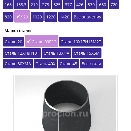
168
168,3
219
273
325
377
426
530
630
720
820
920
1020
1220
1420
Все значения
Марка стали
Сталь 20
Сталь 09Г2С
Сталь 10Х17Н13М2Т
Сталь 12Х18Н10Т
Сталь 13ХФА
Сталь 15Х5М
Сталь 30ХМА
Сталь 40Х
Сталь 45
Все стали