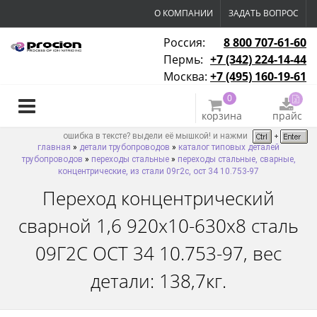
О КОМПАНИИ
ЗАДАТЬ ВОПРОС
Россия:
8 800 707-61-60
Пермь:
+7 (342) 224-14-44
Москва:
+7 (495) 160-19-61
0
корзина
прайс
ошибка в тексте? выдели её мышкой! и нажми
главная
»
детали трубопроводов
»
каталог типовых деталей
трубопроводов
»
переходы стальные
»
переходы стальные, сварные,
концентрические, из стали 09г2с, ост 34 10.753-97
Переход концентрический
сварной 1,6 920х10-630х8 сталь
09Г2С ОСТ 34 10.753-97, вес
детали: 138,7кг.