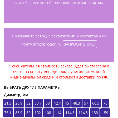
заказ бесплатно собственным автотранспортом.
Присылайте заявку с реквизитами и контактами на
почту
info@procion.ru
ЗАПРОСИТЬ СЧЕТ
* окончательная стоимость заказа будет выставлена в
счете на оплату менеджером с учетом возможной
индивидуальной скидки и стоимости доставки по РФ.
ВЫБРАТЬ ДРУГИЕ ПАРАМЕТРЫ:
Диаметр, мм
21,3
26,9
32
33,7
38
42,4
45
48,3
57
60,3
76
76,1
88,9
89
102
108
114
114,3
114,8
133
159