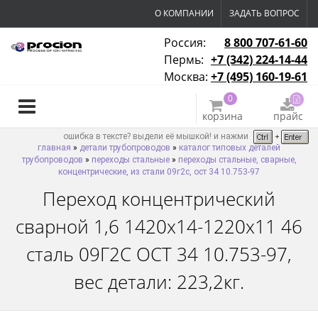
О КОМПАНИИ
ЗАДАТЬ ВОПРОС
Россия:
8 800 707-61-60
Пермь:
+7 (342) 224-14-44
Москва:
+7 (495) 160-19-61
0
корзина
прайс
ошибка в тексте? выдели её мышкой! и нажми
главная
»
детали трубопроводов
»
каталог типовых деталей
трубопроводов
»
переходы стальные
»
переходы стальные, сварные,
концентрические, из стали 09г2с, ост 34 10.753-97
Переход концентрический
сварной 1,6 1420х14-1220х11 46
сталь 09Г2С ОСТ 34 10.753-97,
вес детали: 223,2кг.