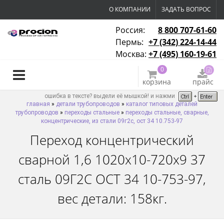
О КОМПАНИИ
ЗАДАТЬ ВОПРОС
Россия:
8 800 707-61-60
Пермь:
+7 (342) 224-14-44
Москва:
+7 (495) 160-19-61
0
корзина
прайс
ошибка в тексте? выдели её мышкой! и нажми
главная
»
детали трубопроводов
»
каталог типовых деталей
трубопроводов
»
переходы стальные
»
переходы стальные, сварные,
концентрические, из стали 09г2с, ост 34 10.753-97
Переход концентрический
сварной 1,6 1020х10-720х9 37
сталь 09Г2С ОСТ 34 10-753-97,
вес детали: 158кг.