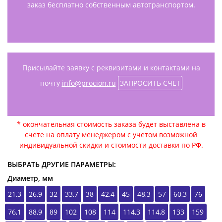
заказ бесплатно собственным автотранспортом.
Присылайте заявку с реквизитами и контактами на
почту
info@procion.ru
ЗАПРОСИТЬ СЧЕТ
* окончательная стоимость заказа будет выставлена в
счете на оплату менеджером с учетом возможной
индивидуальной скидки и стоимости доставки по РФ.
ВЫБРАТЬ ДРУГИЕ ПАРАМЕТРЫ:
Диаметр, мм
21,3
26,9
32
33,7
38
42,4
45
48,3
57
60,3
76
76,1
88,9
89
102
108
114
114,3
114,8
133
159