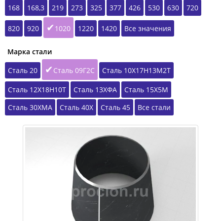
168
168,3
219
273
325
377
426
530
630
720
820
920
1020
1220
1420
Все значения
Марка стали
Сталь 20
Сталь 09Г2С
Сталь 10Х17Н13М2Т
Сталь 12Х18Н10Т
Сталь 13ХФА
Сталь 15Х5М
Сталь 30ХМА
Сталь 40Х
Сталь 45
Все стали