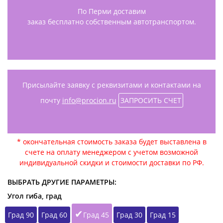
По Перми доставим
заказ бесплатно собственным автотранспортом.
Присылайте заявку с реквизитами и контактами на
почту
info@procion.ru
ЗАПРОСИТЬ СЧЕТ
* окончательная стоимость заказа будет выставлена в
счете на оплату менеджером с учетом возможной
индивидуальной скидки и стоимости доставки по РФ.
ВЫБРАТЬ ДРУГИЕ ПАРАМЕТРЫ:
Угол гиба, град
Град 90
Град 60
Град 45
Град 30
Град 15