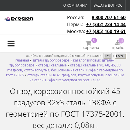
О КОМПАНИИ
ЗАДАТЬ ВОПРОС
Россия:
8 800 707-61-60
Пермь:
+7 (342) 224-14-44
Москва:
+7 (495) 160-19-61
0
корзина
прайс
ошибка в тексте? выдели её мышкой! и нажми
главная
»
детали трубопроводов
»
каталог типовых деталей
трубопроводов
»
отводы стальные
»
отводы стальные 90, 60, 45, 30
градусов, крутоизогнутые, бесшовные из стали 13хфа с геометрией по
гост 17375
»
отводы стальные 45 градусов, крутоизогнутые, бесшовные
из стали 13хфа с геометрией по гост 17375
Отвод коррозионностойкий 45
градусов 32х3 сталь 13ХФА с
геометрией по ГОСТ 17375-2001,
вес детали: 0,08кг.