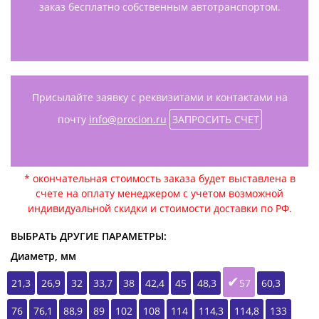
заказ бесплатно собственным автотранспортом.
Присылайте заявку с реквизитами и контактами на
почту
info@procion.ru
ЗАПРОСИТЬ СЧЕТ
* окончательная стоимость заказа будет выставлена в
счете на оплату менеджером с учетом возможной
индивидуальной скидки и стоимости доставки по РФ.
ВЫБРАТЬ ДРУГИЕ ПАРАМЕТРЫ:
Диаметр, мм
21,3
26,9
32
33,7
38
42,4
45
48,3
57
60,3
76
76,1
88,9
89
102
108
114
114,3
114,8
133