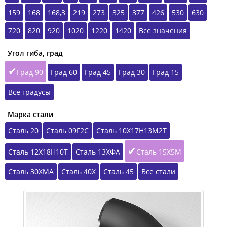
159
168
168,3
219
273
325
377
426
530
630
720
820
920
1020
1220
1420
Все значения
Угол гиба, град
Град 90
Град 60
Град 45
Град 30
Град 15
Все градусы
Марка стали
Сталь 20
Сталь 09Г2С
Сталь 10Х17Н13М2Т
Сталь 12Х18Н10Т
Сталь 13ХФА
Сталь 15Х5М
Сталь 30ХМА
Сталь 40Х
Сталь 45
Все стали