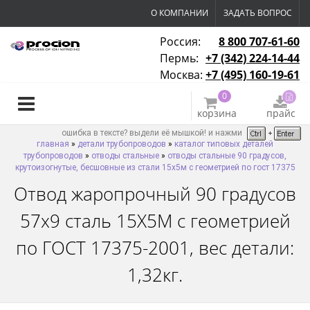
О КОМПАНИИ
ЗАДАТЬ ВОПРОС
Россия:
8 800 707-61-60
Пермь:
+7 (342) 224-14-44
Москва:
+7 (495) 160-19-61
0
корзина
прайс
ошибка в тексте? выдели её мышкой! и нажми
главная
»
детали трубопроводов
»
каталог типовых деталей
трубопроводов
»
отводы стальные
»
отводы стальные 90 градусов,
крутоизогнутые, бесшовные из стали 15х5м с геометрией по гост 17375
Отвод жаропрочный 90 градусов
57х9 сталь 15Х5М с геометрией
по ГОСТ 17375-2001, вес детали:
1,32кг.