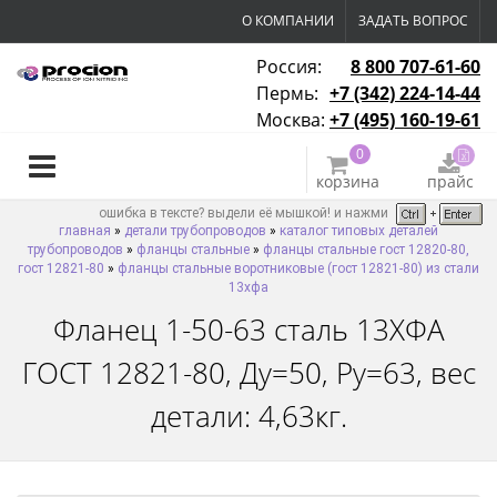
О КОМПАНИИ
ЗАДАТЬ ВОПРОС
Россия:
8 800 707-61-60
Пермь:
+7 (342) 224-14-44
Москва:
+7 (495) 160-19-61
0
корзина
прайс
ошибка в тексте? выдели её мышкой! и нажми
главная
»
детали трубопроводов
»
каталог типовых деталей
трубопроводов
»
фланцы стальные
»
фланцы стальные гост 12820-80,
гост 12821-80
»
фланцы стальные воротниковые (гост 12821-80) из стали
13хфа
Фланец 1-50-63 сталь 13ХФА
ГОСТ 12821-80, Ду=50, Ру=63, вес
детали: 4,63кг.