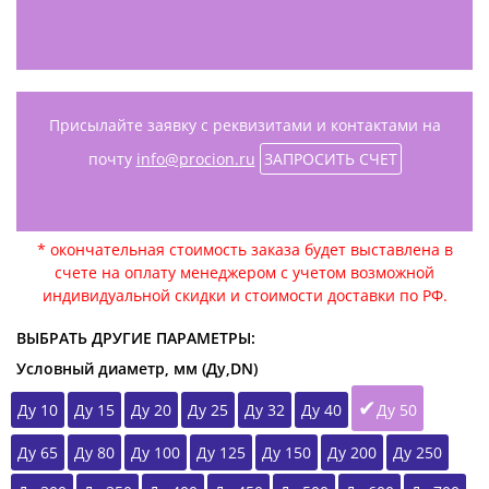
Присылайте заявку с реквизитами и контактами на
почту
info@procion.ru
ЗАПРОСИТЬ СЧЕТ
* окончательная стоимость заказа будет выставлена в
счете на оплату менеджером с учетом возможной
индивидуальной скидки и стоимости доставки по РФ.
ВЫБРАТЬ ДРУГИЕ ПАРАМЕТРЫ:
Условный диаметр, мм (Ду,DN)
Ду 10
Ду 15
Ду 20
Ду 25
Ду 32
Ду 40
Ду 50
Ду 65
Ду 80
Ду 100
Ду 125
Ду 150
Ду 200
Ду 250