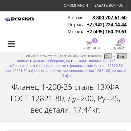
О КОМПАНИИ
ЗАДАТЬ ВОПРОС
Россия:
8 800 707-61-60
Пермь:
+7 (342) 224-14-44
Москва:
+7 (495) 160-19-61
0
корзина
прайс
ошибка в тексте? выдели её мышкой! и нажми
главная
»
детали трубопроводов
»
каталог типовых деталей
трубопроводов
»
фланцы стальные
»
фланцы стальные гост 12820-80,
гост 12821-80
»
фланцы стальные воротниковые (гост 12821-80) из стали
13хфа
Фланец 1-200-25 сталь 13ХФА
ГОСТ 12821-80, Ду=200, Ру=25,
вес детали: 17,44кг.