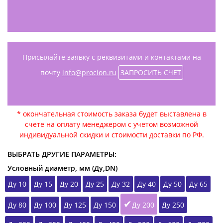
Присылайте заявку с реквизитами и контактами на
почту
info@procion.ru
ЗАПРОСИТЬ СЧЕТ
* окончательная стоимость заказа будет выставлена в
счете на оплату менеджером с учетом возможной
индивидуальной скидки и стоимости доставки по РФ.
ВЫБРАТЬ ДРУГИЕ ПАРАМЕТРЫ:
Условный диаметр, мм (Ду,DN)
Ду 10
Ду 15
Ду 20
Ду 25
Ду 32
Ду 40
Ду 50
Ду 65
Ду 80
Ду 100
Ду 125
Ду 150
Ду 200
Ду 250