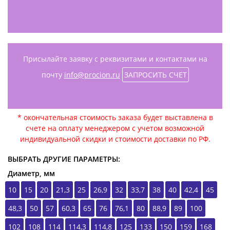
Присылайте заявку с реквизитами и контактами на
почту
info@procion.ru
ЗАПРОСИТЬ СЧЕТ
* окончательная стоимость заказа будет выставлена в
счете на оплату менеджером с учетом возможной
индивидуальной скидки и стоимости доставки по РФ.
ВЫБРАТЬ ДРУГИЕ ПАРАМЕТРЫ:
Диаметр, мм
10
15
20
21,3
25
26,9
32
33,7
38
40
42,4
45
48,3
50
57
60,3
65
76
76,1
80
88,9
89
100
102
108
114
114,3
114,8
125
133
150
159
168