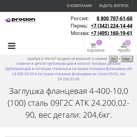
О КОМПАНИИ
ЗАДАТЬ ВОПРОС
Россия:
8 800 707-61-60
Пермь:
+7 (342) 224-14-44
Москва:
+7 (495) 160-19-61
0
корзина
прайс
ошибка в тексте? выдели её мышкой! и нажми
главная
»
детали трубопроводов
»
каталог типовых деталей
трубопроводов
»
заглушки стальные
»
заглушки стальные фланцевые atk
24.200.02-90
»
заглушки стальные фланцевые из стали 09г2с, атк
24.200.02-90
Заглушка фланцевая 4-400-10,0
(100) сталь 09Г2С АТК 24.200.02-
90, вес детали: 204,6кг.