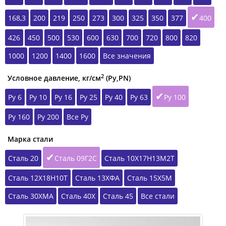
168,3
200
219
250
273
300
325
350
377
400
426
450
500
530
600
630
700
720
800
820
1000
1200
1400
1600
Все значения
2
Условное давление, кг/см
(Ру,РN)
Ру 6
Ру 10
Ру 16
Ру 25
Ру 40
Ру 63
Ру 100
Ру 160
Ру 200
Все Ру
Марка стали
Сталь 20
Сталь 09Г2С
Сталь 10Х17Н13М2Т
Сталь 12Х18Н10Т
Сталь 13ХФА
Сталь 15Х5М
Сталь 30ХМА
Сталь 40Х
Сталь 45
Все стали