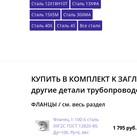
Сталь 12Х18Н10Т
Сталь 13ХФА
Сталь 15Х5М
Сталь 30ХМА
Сталь 40Х
Сталь 45
Все стали
КУПИТЬ В КОМПЛЕКТ K ЗАГ
другие детали трубопроводо
ФЛАНЦЫ /
см. весь раздел
Фланец 1-100-6 сталь
09Г2С ГОСТ 12820-80,
1 795 руб.
Ду=100, Ру=6, вес