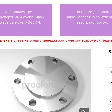
Доставляем груз
По Перми доставим
анспортными компаниями
заказ бесплатно собстве
о все регионы РОССИИ.
автотранспортом.
авлена в счете на оплату менеджером с учетом возможной индив
Х