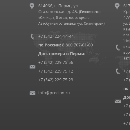
614066, г. Пермь, ул.
617
Стахановская, д. 45,
Кра
(Бизнес-центр
47А
«Синица», 5 этаж, левое крыло.
Автобусная остановка «ул. Снайперов»)
ул.
Кам
пов
+7 (342) 224-14-44
,
"Не
по России:
8 800 707-61-60
въе
вор
Доп. номера в Перми:
авт
+7 (342) 229 75 56
+7 (342) 229 75 12
+7 
+7 (342) 229 75 23
+7 
по
info@procion.ru
До
+7 
+7 
+7 