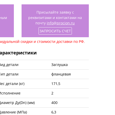
Присылайте заявку с
нным
реквизитами и контактами на
почту
info@procion.ru
ЗАПРОСИТЬ СЧЕТ
идуальной скидки и стоимости доставки по РФ.
арактеристики
Вид детали
Заглушка
Тип детали
фланцевая
Вес детали (кг)
171,5
Исполнение
2
Диаметр Ду(Dn) (мм)
400
Давление (МПа)
6,3