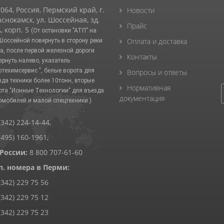
064, Россия, Пермский край, г.
Новости
снокамск, ул. Шоссейная, зд.
Прайс
, корп. 5
(От остановки "АТП" на
Оплата и доставка
 Шоссейной повернуть в сторону реки
а, после первой железной дороги
Контакты
ернуть налево, указатель
фтехимсервис ", белые ворота для
Вопросы и ответы
зда техники более 10тонн, вторые
Нормативная
ота "Ионные Технологии" для въезда
документация
омобилей и малой спецтехники.)
(342) 224-14-44
,
(495) 160-1961
,
 России:
8 800 707-61-60
п. номера в Перми:
(342) 229 75 56
(342) 229 75 12
(342) 229 75 23