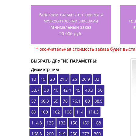
Работаем только с оптовыми и
мелкооптовыми заказами
тр
Мнимальный заказ
в
20 000 руб.
* окончательная стоимость заказа будет выст
ВЫБРАТЬ ДРУГИЕ ПАРАМЕТРЫ:
Диаметр, мм
10
15
20
21,3
25
26,9
32
33,7
38
40
42,4
45
48,3
50
57
60,3
65
76
76,1
80
88,9
89
100
102
108
114
114,3
114,8
125
133
150
159
168
168,3
200
219
250
273
300