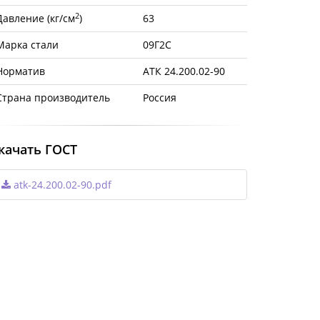
2
Давление (кг/см
)
63
Марка стали
09Г2С
Норматив
АТК 24.200.02-90
Страна производитель
Россия
качать ГОСТ
atk-24.200.02-90.pdf