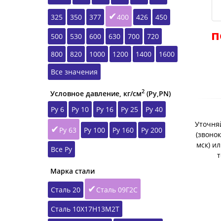
325
350
377
400
426
450
п
500
530
600
630
700
720
800
820
1000
1200
1400
1600
Все значения
2
Условное давление, кг/см
(Ру,РN)
Ру 6
Ру 10
Ру 16
Ру 25
Ру 40
Уточняй
Ру 63
Ру 100
Ру 160
Ру 200
(звонок
мск) и
Все Ру
т
Марка стали
Сталь 20
Сталь 09Г2С
Сталь 10Х17Н13М2Т