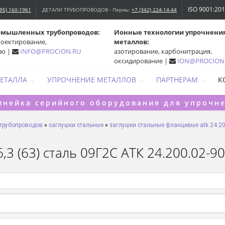
ISO 9001:20
495) 160-1961
ДЕТАЛИ ТРУБОПРОВОДОВ - Пермь:
+7 (342) 224-14-44
омышленных трубопроводов:
Ионные технологии упрочнени
роектирование,
металлов:
во |
INFO@PROCION.RU
азотирование, карбонитрация,
оксидирование |
ION@PROCION
МЕТАЛЛА
УПРОЧНЕНИЕ МЕТАЛЛОВ
ПАРТНЕРАМ
К
инейка серийного оборудования для упрочн
 трубопроводов
»
заглушки стальные
»
заглушки стальные фланцевые atk 24.20
3 (63) сталь 09Г2С АТК 24.200.02-90,