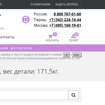
15
О КОМПАНИИ
ЗАДАТЬ ВОПРОС
Россия:
8 800 707-61-60
я
Пермь:
+7 (342) 224-14-44
Москва:
+7 (495) 160-19-61
.RU
0
ОНТАКТЫ
корзина
прайс
ения металлов
ошибка в тексте? выдели её мышкой! и нажми
0.02-90
»
заглушки стальные фланцевые из стали 09г2с, атк
 вес детали: 171,5кг.